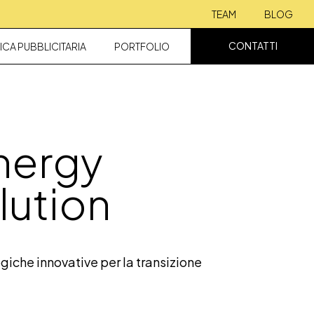
TEAM
BLOG
CONTATTI
ICA PUBBLICITARIA
PORTFOLIO
nergy
lution
giche innovative per la transizione