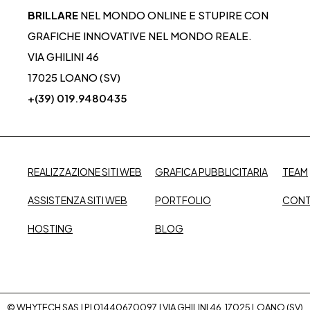
BRILLARE
NEL MONDO ONLINE E STUPIRE CON
GRAFICHE INNOVATIVE NEL MONDO REALE.
VIA GHILINI 46
17025 LOANO (SV)
+(39) 019.9480435
REALIZZAZIONE SITI WEB
GRAFICA PUBBLICITARIA
TEAM
ASSISTENZA SITI WEB
PORTFOLIO
CONT
HOSTING
BLOG
© WHYTECH SAS | PI 01440670097 | VIA GHILINI 46, 17025 LOANO (SV)